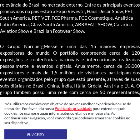
relevância do Brasil no mercado externo. Entre os principais eventos
promovidos no país estão a Expo Revestir, Haus Decor Show, PET
South America, PET VET, FCE Pharma, FCE Cosmetique, Analitica
Latin America, Glass South America, ABRAFATI SHOW, Catarina
Aviation Show e Brazilian Footwear Show.
O Grupo NürnbergMesse é uma das 15 maiores empresas
expositoras do mundo. O portfólio compreende cerca de 120
exposições e conferências nacionais e internacionais realizadas
pessoalmente e eventos digitais. Anualmente, cerca de 30.000
expositores e mais de 1,5 milhões de visitantes participam dos
eventos organizados pelo grupo que está presente, através de suas
subsidiárias no Brasil, China, Índia, Itália, Grécia, Áustria e EUA. O
grupo também possui uma rede com cerca de 50 representantes,
operando em mais de 100 países.
Nós utilizamos cookies com objetivo de prover a melhor experiência no uso do
nosso site. Por favor, leia nossa
Política de privacidade
para entender quais
cookies nós usamos e quais informações coletamos em nosso site. Ao
continuar sua navegação, você concorda que podemos armazenar cookies no
seu dispositivo.
© 2026 NMB - Todos os direitos reservados
EU ACEITO